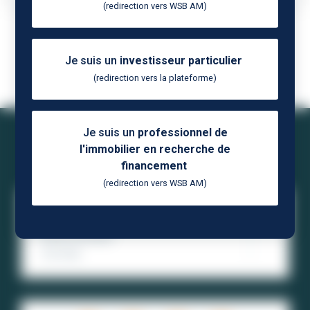
(redirection vers WSB AM)
Je suis un
investisseur particulier
(redirection vers la plateforme)
Je suis un
professionnel de
l'immobilier en recherche de
financement
(redirection vers WSB AM)
Vous êtes plus qu'un investisseur ?
Acteur immobilier
TPE/PME