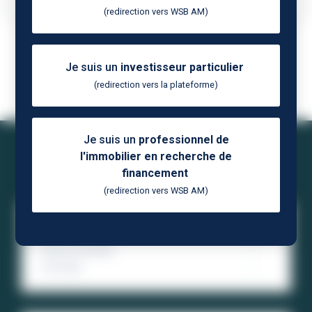
(redirection vers WSB AM)
Je suis un
investisseur particulier
(redirection vers la plateforme)
Je suis un
professionnel de
l'immobilier en recherche de
financement
(redirection vers WSB AM)
Vous êtes plus qu'un investisseur ?
Acteur immobilier
TPE/PME