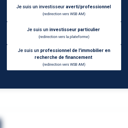
Je suis un investisseur
averti/professionnel
(redirection vers WSB AM)
Je suis un
investisseur particulier
(redirection vers la plateforme)
Je suis un
professionnel de l'immobilier en
recherche de financement
tulatif des Fournisseurs Agréés
(redirection vers WSB AM)