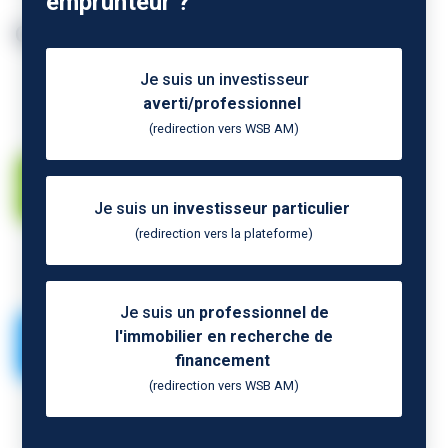
emprunteur ?
Cycle d’exploitation dans les services :
Je suis un investisseur
averti/professionnel
(redirection vers WSB AM)
Je suis un
investisseur particulier
(redirection vers la plateforme)
Je suis un
professionnel de
l'immobilier en recherche de
financement
(redirection vers WSB AM)