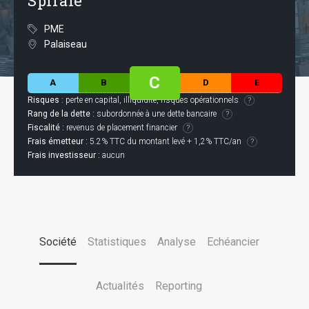
Spirale
PME
Palaiseau
C
A
B
D
E
Risques :
perte en capital, illiquidité, risques opérationnels
Rang de la dette :
subordonnée à une dette bancaire
Fiscalité :
revenus de placement financier
Frais émetteur :
5.2% TTC du montant levé + 1,2% TTC/an
Frais investisseur :
aucun
Société
Statistiques
Analyse
Echéancier
Actualités
Reporting