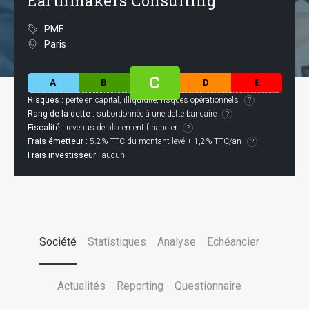
Earthmakers Consulting
PME
Paris
C
A
B
D
E
Risques :
perte en capital, illiquidité, risques opérationnels
Rang de la dette :
subordonnée à une dette bancaire
Fiscalité :
revenus de placement financier
Frais émetteur :
5.2% TTC du montant levé + 1,2% TTC/an
Frais investisseur :
aucun
Société
Statistiques
Analyse
Echéancier
Actualités
Reporting
Questionnaire