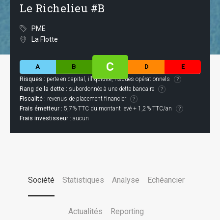
Le Richelieu #B
PME
La Flotte
C
A
B
D
E
Risques :
perte en capital, illiquidité, risques opérationnels
Rang de la dette :
subordonnée à une dette bancaire
Fiscalité :
revenus de placement financier
Frais émetteur :
5,7% TTC du montant levé + 1,2% TTC/an
Frais investisseur :
aucun
Société
Statistiques
Analyse
Echéancier
Actualités
Reporting