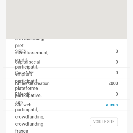
SIREN
0
Capital social
0
Code NAF
0
Année de création
2000
Effectif
0
Site web
aucun
VOIR LE SITE