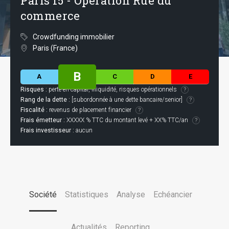
Paris 15 - Opération Rue du
commerce
Crowdfunding immobilier
Paris (France)
B
A
C
D
E
Risques :
perte en capital, illiquidité, risques opérationnels
Rang de la dette :
[subordonnée à une dette bancaire/senior]
Fiscalité :
revenus de placement financier
Frais émetteur :
XXXXX % TTC du montant levé + XX% TTC/an
Frais investisseur :
aucun
Société
Statistiques
Analyse
Echéancier
Actualités
Reporting