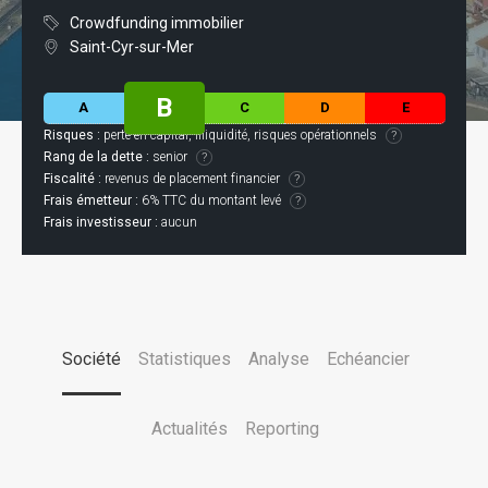
Crowdfunding immobilier
Saint-Cyr-sur-Mer
B
A
C
D
E
Risques :
perte en capital, illiquidité, risques opérationnels
Rang de la dette :
senior
Fiscalité :
revenus de placement financier
Frais émetteur :
6% TTC du montant levé
Frais investisseur :
aucun
Société
Statistiques
Analyse
Echéancier
Actualités
Reporting