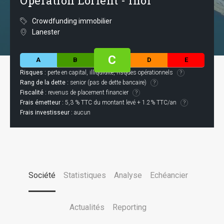
Opération Lorient - Inol
Crowdfunding immobilier
Lanester
C
A
B
D
E
Risques :
perte en capital, illiquidité, risques opérationnels
Rang de la dette :
senior (pas de dette bancaire)
Fiscalité :
revenus de placement financier
Frais émetteur :
5,3 % TTC du montant levé + 1.2% TTC/an
Frais investisseur :
aucun
Société
Statistiques
Analyse
Echéancier
Actualités
Reporting