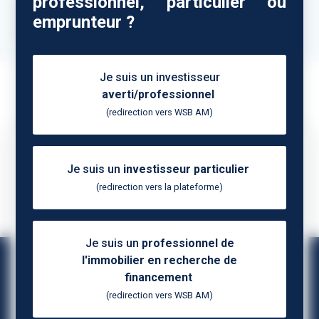
professionnel, particulier ou
emprunteur ?
Obtenir un financement
Je suis un investisseur
averti/professionnel
(redirection vers WSB AM)
Je suis un
investisseur particulier
(redirection vers la plateforme)
Je suis un
professionnel de
l'immobilier en recherche de
financement
(redirection vers WSB AM)