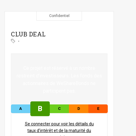
Confidentiel
CLUB DEAL
-
Ce projet est réservé à un nombre
restreint d'investisseurs. Les fonds des
actionnaires de WeShareBonds ne
participent pas.
B
A
C
D
E
Se connecter pour voir les détails du
taux d'intérêt et de la maturité du