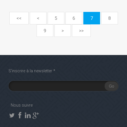
<<
<
5
6
7
8
9
>
>>
S'inscrire à la newsletter
Go
Nous suivre