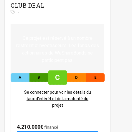
CLUB DEAL
-
Ce projet est réservé à un nombre
restreint d'investisseurs. Les fonds des
actionnaires de WeShareBonds ne
participent pas.
C
A
B
D
E
Se connecter pour voir les détails du
taux d'intérêt et de la maturité du
projet
4.210.000€
financé