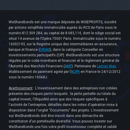
WeShareBonds est une marque déposée de WISEPROFITS, société
par actions simplifiée immatriculée auprès du RCS de Paris sous le
numéro 812 309 284, au capital de 8.683,11€, dont le siège social est
situé 14 avenue de l’Opéra 75001 Paris. Immatriculée sous le numéro
16002193, sur le Registre unique des intermédiaires en assurance,
banque et finance (
ORIAS
), dans la catégorie Conseiller en
investissements participatifs (CIP). WeShareBonds est une structure
régulée par le code monétaire et financier et le règlement général de
l'Autorité des Marchés Financiers (
AMF
). Partenaire de
Lemon Way
,
établissement de paiement agréé par l’
ACPR
en France le 24/12/2012
sous le numéro 16568J.
Avertissement
: L'investissement dans des entreprises non cotées
présente des risques parmi lesquels : la perte partielle ou totale du
capital investi, l'illiquidité ainsi que des risques spécifiques à
l'activité de l'entreprise, détaillés dans les notes d'opération mise à
disposition dans l'onglet "Documents" des projets. L'investissement
sur WeShareBonds doit être inscrit dans une démarche de
constitution d'un portefeuille diversifié. Vous pouvez investir sur
WeShareBonds une fois votre profil investisseur complété et validé