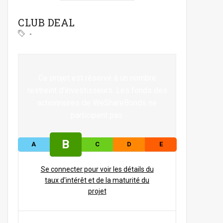
CLUB DEAL
-
Ce projet est réservé à un nombre
restreint d'investisseurs. Les fonds des
actionnaires de WeShareBonds ne
participent pas.
B
A
C
D
E
Se connecter pour voir les détails du
taux d'intérêt et de la maturité du
projet