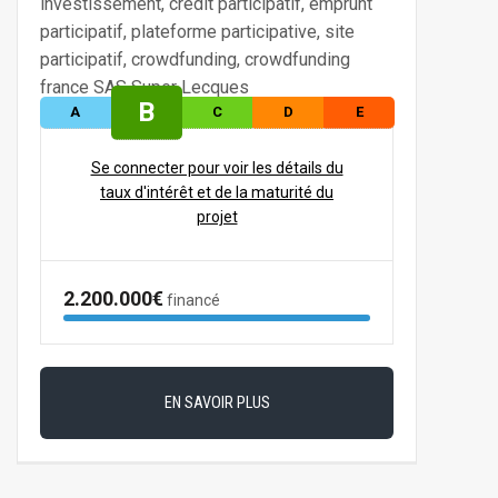
B
A
C
D
E
Se connecter pour voir les détails du
taux d'intérêt et de la maturité du
projet
2.200.000€
financé
EN SAVOIR PLUS